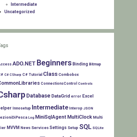
Intermediate
Uncategorized
Tags
Beginners
ADO.NET
Binding
Access
Bitmap
Class
C#
Combobox
C# Tutorial
C# CSharp
CommonLibraries
ConnectionsControl
Controls
Csharp
Database
DataGrid
Excel
error
Intermediate
helper
Innosetup
Interop
JSON
MiniSqlAgent
MultiClock
LezioniDiPesca
Multi
Log
SQL
MVVM
Settings
ier
Services
Setup
News
SQLite