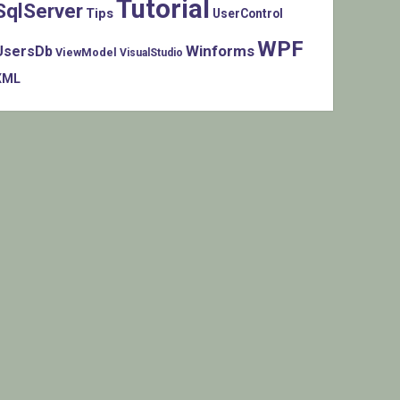
Tutorial
SqlServer
Tips
UserControl
WPF
Winforms
UsersDb
ViewModel
VisualStudio
XML