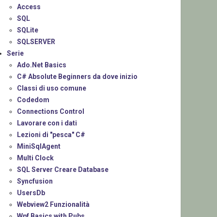
Access
SQL
SQLite
SQLSERVER
Serie
Ado.Net Basics
C# Absolute Beginners da dove inizio
Classi di uso comune
Codedom
Connections Control
Lavorare con i dati
Lezioni di "pesca" C#
MiniSqlAgent
Multi Clock
SQL Server Creare Database
Syncfusion
UsersDb
Webview2 Funzionalità
Wpf Basics with Pubs