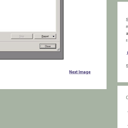
S
r
S
Next Image