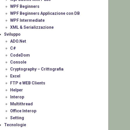
WPF Beginners
WPF Beginners Applicazione con DB
WPF Intermediate
XML & Serializzazione
Sviluppo
ADO.Net
C#
CodeDom
Console
Cryptography – Crittografia
Excel
FTP e WEB Clients
Helper
Interop
Multithread
Office Interop
Setting
Tecnologie