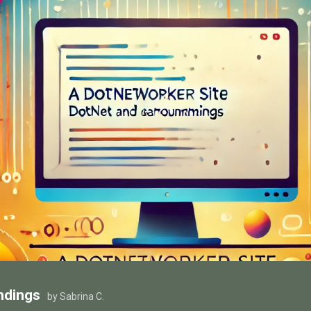
ndings
by Sabrina C.