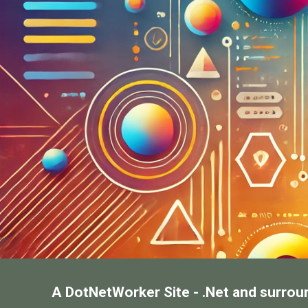
A DotNetWorker Site - .Net and surrou