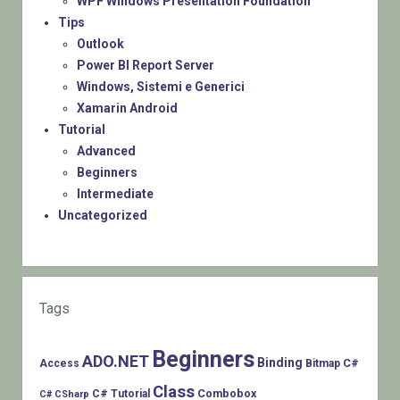
WPF Windows Presentation Foundation
Tips
Outlook
Power BI Report Server
Windows, Sistemi e Generici
Xamarin Android
Tutorial
Advanced
Beginners
Intermediate
Uncategorized
Tags
Beginners
ADO.NET
Binding
C#
Access
Bitmap
Class
Combobox
C# Tutorial
C# CSharp