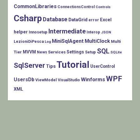
CommonLibraries
ConnectionsControl
Controls
Csharp
Database
DataGrid
Excel
error
Intermediate
helper
Innosetup
Interop
JSON
MiniSqlAgent
MultiClock
LezioniDiPesca
Multi
Log
SQL
MVVM
Settings
Tier
Services
Setup
News
SQLite
Tutorial
SqlServer
Tips
UserControl
WPF
Winforms
UsersDb
ViewModel
VisualStudio
XML