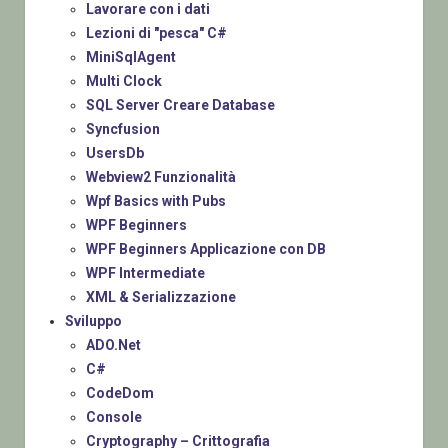
Lavorare con i dati
Lezioni di "pesca" C#
MiniSqlAgent
Multi Clock
SQL Server Creare Database
Syncfusion
UsersDb
Webview2 Funzionalità
Wpf Basics with Pubs
WPF Beginners
WPF Beginners Applicazione con DB
WPF Intermediate
XML & Serializzazione
Sviluppo
ADO.Net
C#
CodeDom
Console
Cryptography – Crittografia