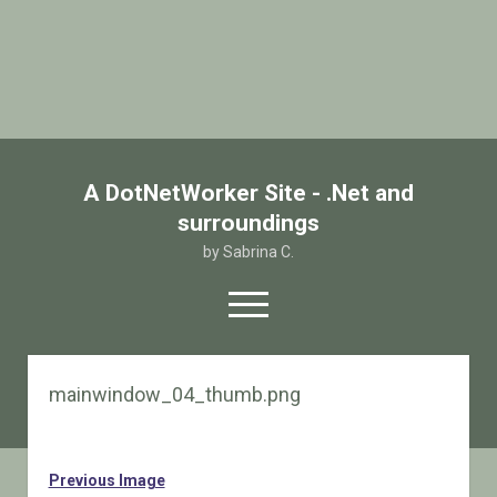
A DotNetWorker Site - .Net and
surroundings
by Sabrina C.
open
menu
twitter
facebook
email-form
mainwindow_04_thumb.png
Home
Chi sono
Previous Image
Contatto