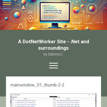
A DotNetWorker Site - .Net and
surroundings
by Sabrina C.
open
menu
twitter
facebook
email-form
mainwindow_01_thumb-2-2
Home
Chi sono
Contatto