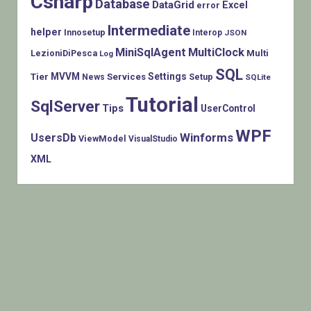
Csharp
Database
DataGrid
Excel
error
Intermediate
helper
Innosetup
Interop
JSON
MiniSqlAgent
MultiClock
LezioniDiPesca
Multi
Log
SQL
MVVM
Settings
Tier
Services
Setup
News
SQLite
Tutorial
SqlServer
Tips
UserControl
WPF
Winforms
UsersDb
ViewModel
VisualStudio
XML