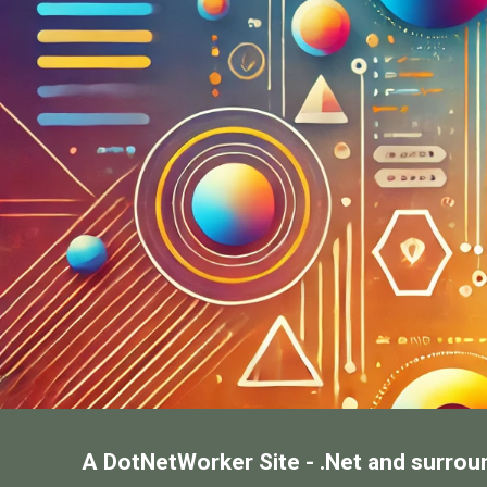
A DotNetWorker Site - .Net and surrou