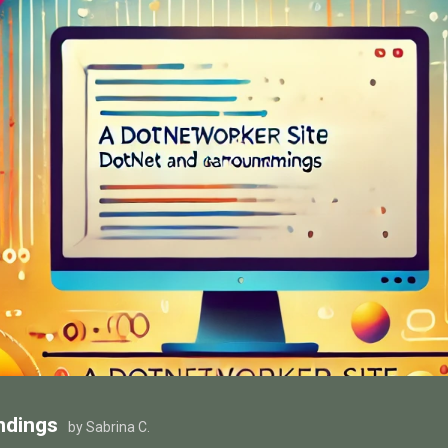
ndings
by Sabrina C.