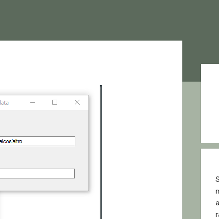
Sid
S
r