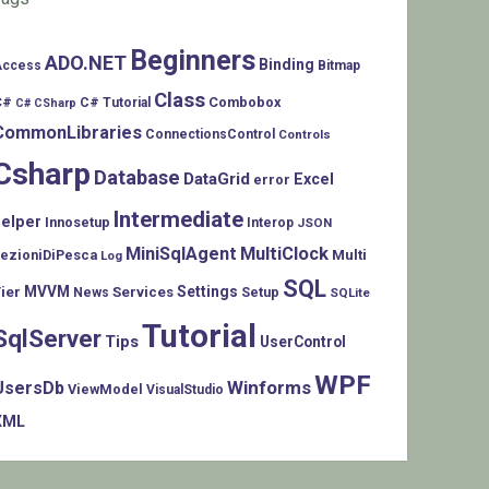
Beginners
ADO.NET
Binding
Access
Bitmap
Class
C#
Combobox
C# Tutorial
C# CSharp
CommonLibraries
ConnectionsControl
Controls
Csharp
Database
DataGrid
Excel
error
Intermediate
helper
Innosetup
Interop
JSON
MiniSqlAgent
MultiClock
LezioniDiPesca
Multi
Log
SQL
MVVM
Settings
ier
Services
Setup
News
SQLite
Tutorial
SqlServer
Tips
UserControl
WPF
Winforms
UsersDb
ViewModel
VisualStudio
XML