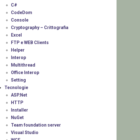
C#
CodeDom
Console
Cryptography – Crittografia
Excel
FTP e WEB Clients
Helper
Interop
Multithread
Office Interop
Setting
Tecnologie
ASP.Net
HTTP
Installer
NuGet
Team foundation server
Visual Studio