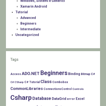
Windows, Sistemi e Generici
Xamarin Android
Tutorial
Advanced
Beginners
Intermediate
Uncategorized
Tags
Beginners
ADO.NET
Binding
C#
Access
Bitmap
Class
Combobox
C# Tutorial
C# CSharp
CommonLibraries
ConnectionsControl
Controls
Csharp
Database
DataGrid
Excel
error