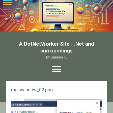
A DotNetWorker Site - .Net and
surroundings
by Sabrina C.
open
menu
twitter
facebook
email-form
mainwindow_02.png
Home
Chi sono
Contatto