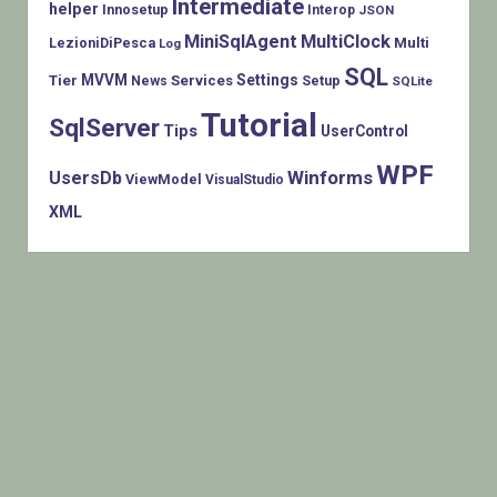
Intermediate
helper
Innosetup
Interop
JSON
MiniSqlAgent
MultiClock
LezioniDiPesca
Multi
Log
SQL
MVVM
Settings
Tier
Services
Setup
News
SQLite
Tutorial
SqlServer
Tips
UserControl
WPF
Winforms
UsersDb
ViewModel
VisualStudio
XML