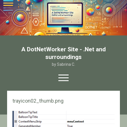
A DotNetWorker Site - .Net and
surroundings
by Sabrina C.
open
menu
twitter
facebook
email-form
trayicon02_thumb.png
Home
Chi sono
Contatto