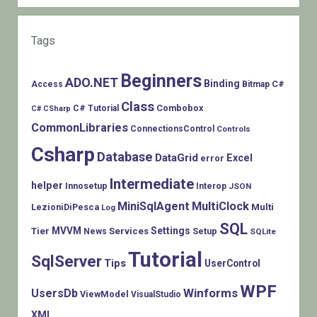
Tags
Beginners
ADO.NET
Binding
C#
Access
Bitmap
Class
Combobox
C# Tutorial
C# CSharp
CommonLibraries
ConnectionsControl
Controls
Csharp
Database
DataGrid
Excel
error
Intermediate
helper
Innosetup
Interop
JSON
MiniSqlAgent
MultiClock
LezioniDiPesca
Multi
Log
SQL
MVVM
Settings
Tier
Services
Setup
News
SQLite
Tutorial
SqlServer
Tips
UserControl
WPF
Winforms
UsersDb
ViewModel
VisualStudio
XML