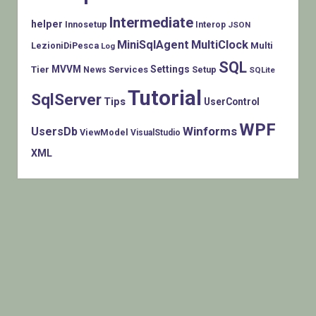
Intermediate
helper
Innosetup
Interop
JSON
MiniSqlAgent
MultiClock
LezioniDiPesca
Multi
Log
SQL
MVVM
Settings
Tier
Services
Setup
News
SQLite
Tutorial
SqlServer
Tips
UserControl
WPF
Winforms
UsersDb
ViewModel
VisualStudio
XML