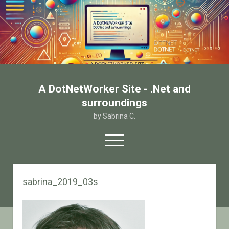
A DotNetWorker Site - .Net and
surroundings
by Sabrina C.
open
menu
twitter
facebook
email-form
sabrina_2019_03s
Home
Chi sono
Contatto