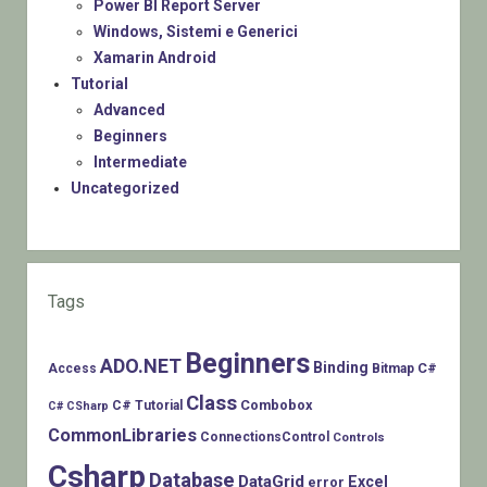
Power BI Report Server
Windows, Sistemi e Generici
Xamarin Android
Tutorial
Advanced
Beginners
Intermediate
Uncategorized
Tags
Beginners
ADO.NET
Binding
C#
Access
Bitmap
Class
Combobox
C# Tutorial
C# CSharp
CommonLibraries
ConnectionsControl
Controls
Csharp
Database
DataGrid
Excel
error