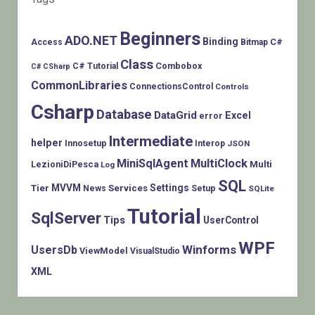
Beginners
ADO.NET
Binding
C#
Access
Bitmap
Class
Combobox
C# Tutorial
C# CSharp
CommonLibraries
ConnectionsControl
Controls
Csharp
Database
DataGrid
Excel
error
Intermediate
helper
Innosetup
Interop
JSON
MiniSqlAgent
MultiClock
LezioniDiPesca
Multi
Log
SQL
MVVM
Settings
Tier
Services
Setup
News
SQLite
Tutorial
SqlServer
Tips
UserControl
WPF
Winforms
UsersDb
ViewModel
VisualStudio
XML