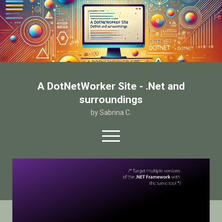
A DotNetWorker Site - .Net and
surroundings
by Sabrina C.
open
menu
twitter
facebook
email-form
Home
Chi sono
Contatto