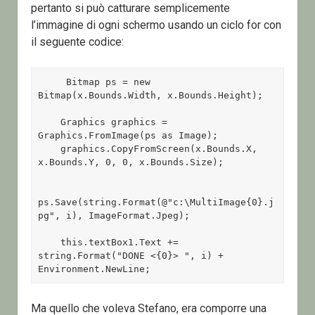
pertanto si può catturare semplicemente
l’immagine di ogni schermo usando un ciclo for con
il seguente codice:
     Bitmap ps = new 
Bitmap(x.Bounds.Width, x.Bounds.Height);

    Graphics graphics = 
Graphics.FromImage(ps as Image);

    graphics.CopyFromScreen(x.Bounds.X, 
x.Bounds.Y, 0, 0, x.Bounds.Size);

ps.Save(string.Format(@"c:\MultiImage{0}.j
pg", i), ImageFormat.Jpeg);

    this.textBox1.Text += 
string.Format("DONE <{0}> ", i) + 
Environment.NewLine;
Ma quello che voleva Stefano, era comporre una