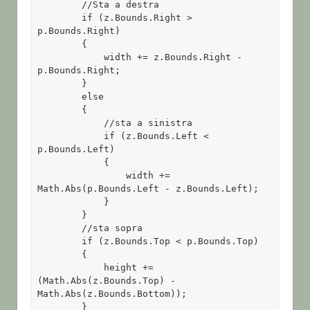
        //Sta a destra

        if (z.Bounds.Right > 
p.Bounds.Right)

        {

            width += z.Bounds.Right - 
p.Bounds.Right;

        }

        else

        {

            //sta a sinistra

            if (z.Bounds.Left < 
p.Bounds.Left)

            {

                width += 
Math.Abs(p.Bounds.Left - z.Bounds.Left);

            }

        }

        //sta sopra

        if (z.Bounds.Top < p.Bounds.Top)

        {

            height += 
(Math.Abs(z.Bounds.Top) - 
Math.Abs(z.Bounds.Bottom));

        }
