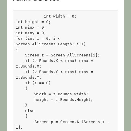
            int width = 0;

int height = 0;

int minx = 0;

int miny = 0;

for (int i = 0; i < 
Screen.AllScreens.Length; i++)

{

    Screen z = Screen.AllScreens[i];

    if (z.Bounds.X < minx) minx = 
z.Bounds.X;

    if (z.Bounds.Y < miny) miny = 
z.Bounds.Y;

    if (i == 0)

    {

        width = z.Bounds.Width;

        height = z.Bounds.Height;

    }

    else

    {

        Screen p = Screen.AllScreens[i - 
1];
