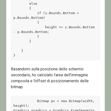
        else

        {

            if (z.Bounds.Bottom > 
p.Bounds.Bottom)

            {

                height += z.Bounds.Bottom 
- p.Bounds.Bottom;

            }

        }

    }

}
Basandomi sulla posizione dello schermo
secondario, ho calcolato l’area dell’immagine
composita e l’offset di posizionamento delle
bitmap.
            Bitmap ps = new Bitmap(width, 
height);

Graphics graphics = Graphics.FromImage(ps 