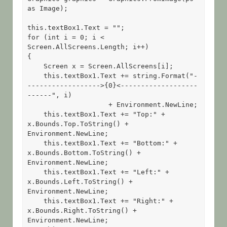
as Image);

this.textBox1.Text = "";

for (int i = 0; i < 
Screen.AllScreens.Length; i++)

{

    Screen x = Screen.AllScreens[i];

    this.textBox1.Text += string.Format("-
------------------>{0}<-------------------
------", i)
                    + Environment.NewLine;

    this.textBox1.Text += "Top:" + 
x.Bounds.Top.ToString() + 
Environment.NewLine;

    this.textBox1.Text += "Bottom:" + 
x.Bounds.Bottom.ToString() + 
Environment.NewLine;

    this.textBox1.Text += "Left:" + 
x.Bounds.Left.ToString() + 
Environment.NewLine;

    this.textBox1.Text += "Right:" + 
x.Bounds.Right.ToString() + 
Environment.NewLine;
