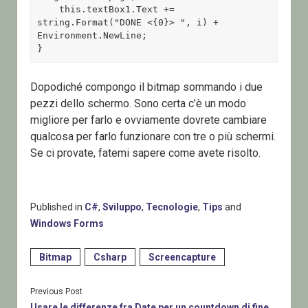
    this.textBox1.Text += 
string.Format("DONE <{0}> ", i) + 
Environment.NewLine;

}
Dopodiché compongo il bitmap sommando i due
pezzi dello schermo. Sono certa c’è un modo
migliore per farlo e ovviamente dovrete cambiare
qualcosa per farlo funzionare con tre o più schermi.
Se ci provate, fatemi sapere come avete risolto.
Published in
C#
,
Sviluppo
,
Tecnologie
,
Tips
and
Windows Forms
Bitmap
Csharp
Screencapture
Previous Post
Usare le differenze fra Date per un countdown di fine