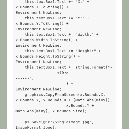
    this.textBox1.Text += "X:" + 
x.Bounds.X.ToString() + 
Environment.NewLine;

    this.textBox1.Text += "Y:" + 
x.Bounds.Y.ToString() + 
Environment.NewLine;

    this.textBox1.Text += "Width:" + 
x.Bounds.Width.ToString() + 
Environment.NewLine;

    this.textBox1.Text += "Height:" + 
x.Bounds.Height.ToString() + 
Environment.NewLine;

    this.textBox1.Text += string.Format("-
------------------<{0}>-------------------
------",
                     i) + 
Environment.NewLine;

    graphics.CopyFromScreen(x.Bounds.X, 
x.Bounds.Y, x.Bounds.X + (Math.Abs(minx)),
                      x.Bounds.Y + 
Math.Abs(miny), x.Bounds.Size);

    ps.Save(@"c:\SingleImage.jpg", 
ImageFormat.Jpeg);
