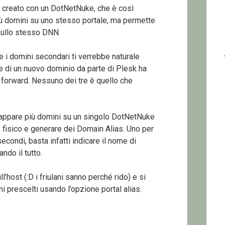
to creato con un DotNetNuke, che è così
ù domini su uno stesso portale, ma permette
 sullo stesso DNN.
 i domini secondari ti verrebbe naturale
 di un nuovo dominio da parte di Plesk ha
e forward. Nessuno dei tre è quello che
mappare più domini su un singolo DotNetNuke
 fisico e generare dei Domain Alias. Uno per
ondi, basta infatti indicare il nome di
do il tutto.
’host (:D i friulani sanno perché rido) e si
i prescelti usando l’opzione portal alias.