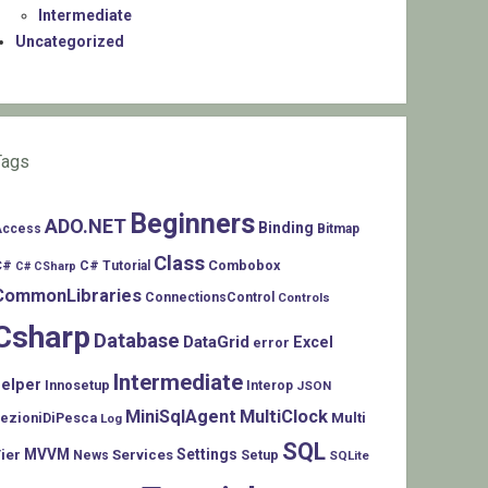
Intermediate
Uncategorized
Tags
Beginners
ADO.NET
Binding
Access
Bitmap
Class
C#
Combobox
C# Tutorial
C# CSharp
CommonLibraries
ConnectionsControl
Controls
Csharp
Database
DataGrid
Excel
error
Intermediate
helper
Innosetup
Interop
JSON
MiniSqlAgent
MultiClock
LezioniDiPesca
Multi
Log
SQL
MVVM
Settings
ier
Services
Setup
News
SQLite