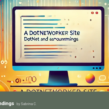
ndings
by Sabrina C.