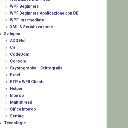
WPF Beginners
WPF Beginners Applicazione con DB
WPF Intermediate
XML & Serializzazione
Sviluppo
ADO.Net
C#
CodeDom
Console
Cryptography – Crittografia
Excel
FTP e WEB Clients
Helper
Interop
Multithread
Office Interop
Setting
Tecnologie