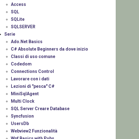
Access
SQL
SQLite
SQLSERVER
Serie
Ado.Net Basics
C# Absolute Beginners da dove inizio
Classi di uso comune
Codedom
Connections Control
Lavorare con i dati
Lezioni di "pesca" C#
MiniSqlAgent
Multi Clock
SQL Server Creare Database
Syncfusion
UsersDb
Webview2 Funzionalità
Wpf Basics with Pubs