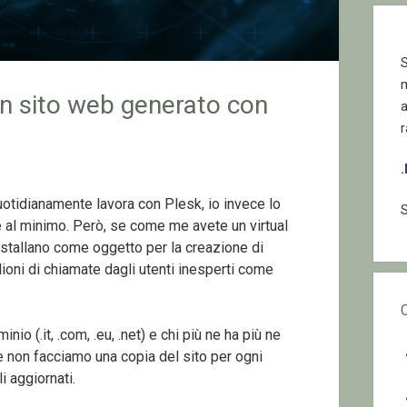
S
un sito web generato con
r
uotidianamente lavora con Plesk, io invece lo
S
al minimo. Però, se come me avete un virtual
installano come oggetto per la creazione di
lioni di chiamate dagli utenti inesperti come
io (.it, .com, .eu, .net) e chi più ne ha più ne
e non facciamo una copia del sito per ogni
 aggiornati.