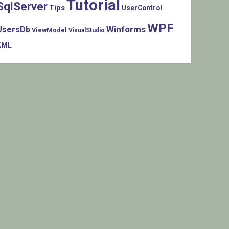
Tutorial
SqlServer
Tips
UserControl
WPF
Winforms
UsersDb
ViewModel
VisualStudio
XML