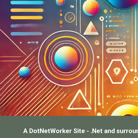
A DotNetWorker Site - .Net and surrou