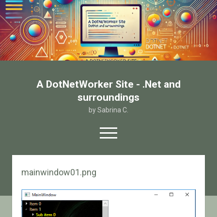
A DotNetWorker Site - .Net and
surroundings
by Sabrina C.
open
menu
twitter
facebook
email-form
mainwindow01.png
Home
Chi sono
Contatto