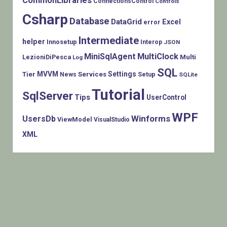
CommonLibraries
ConnectionsControl
Controls
Csharp
Database
DataGrid
Excel
error
Intermediate
helper
Innosetup
Interop
JSON
MiniSqlAgent
MultiClock
LezioniDiPesca
Multi
Log
SQL
MVVM
Settings
Tier
Services
Setup
News
SQLite
Tutorial
SqlServer
Tips
UserControl
WPF
Winforms
UsersDb
ViewModel
VisualStudio
XML