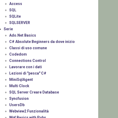
Access
SQL
SQLite
SQLSERVER
Serie
Ado.Net Basics
C# Absolute Beginners da dove inizio
Classi di uso comune
Codedom
Connections Control
Lavorare con i dati
Lezioni di "pesca" C#
MiniSqlAgent
Multi Clock
SQL Server Creare Database
Syncfusion
UsersDb
Webview2 Funzionalità
Wpf Basics with Pubs