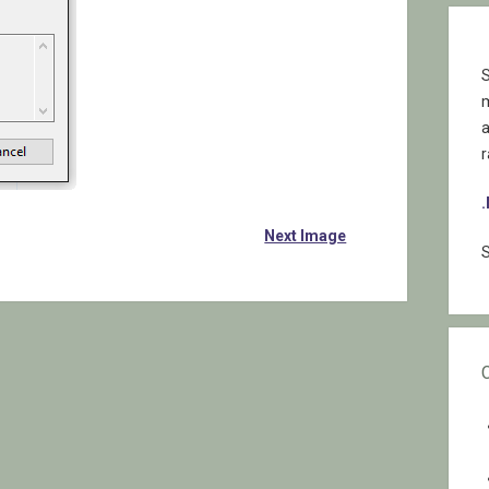
S
r
Next Image
S