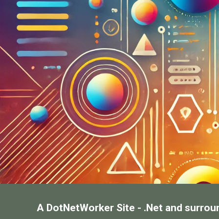
A DotNetWorker Site - .Net and surrou