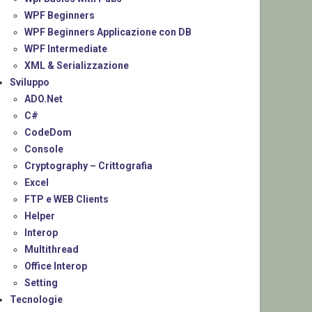
WPF Beginners
WPF Beginners Applicazione con DB
WPF Intermediate
XML & Serializzazione
Sviluppo
ADO.Net
C#
CodeDom
Console
Cryptography – Crittografia
Excel
FTP e WEB Clients
Helper
Interop
Multithread
Office Interop
Setting
Tecnologie