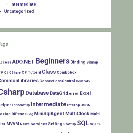
Intermediate
Uncategorized
Tags
Beginners
ADO.NET
Binding
Access
Bitmap
Class
C#
Combobox
C# Tutorial
C# CSharp
CommonLibraries
ConnectionsControl
Controls
Csharp
Database
DataGrid
Excel
error
Intermediate
helper
Innosetup
Interop
JSON
MiniSqlAgent
MultiClock
LezioniDiPesca
Multi
Log
SQL
MVVM
Settings
ier
Services
Setup
News
SQLite