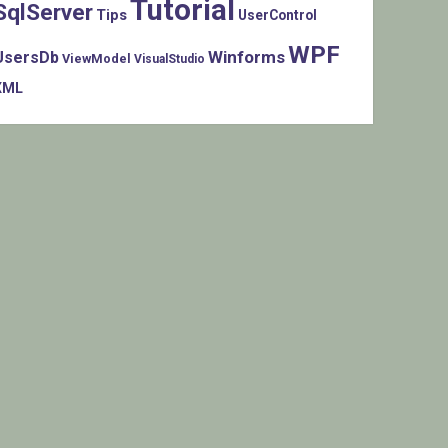
Tutorial
SqlServer
Tips
UserControl
WPF
Winforms
UsersDb
ViewModel
VisualStudio
XML