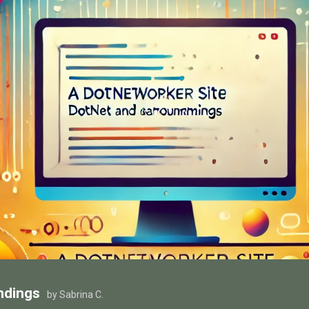
ndings
by Sabrina C.