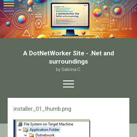
A DotNetWorker Site - .Net and
surroundings
by Sabrina C.
open
menu
twitter
facebook
email-form
installer_01_thumb.png
Home
Chi sono
Contatto