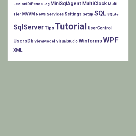
MiniSqlAgent
MultiClock
LezioniDiPesca
Multi
Log
SQL
MVVM
Settings
Tier
Services
Setup
News
SQLite
Tutorial
SqlServer
Tips
UserControl
WPF
Winforms
UsersDb
ViewModel
VisualStudio
XML