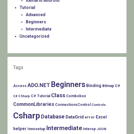
Xamarin Android
Tutorial
Advanced
Beginners
Intermediate
Uncategorized
Tags
Beginners
ADO.NET
Binding
C#
Access
Bitmap
Class
Combobox
C# Tutorial
C# CSharp
CommonLibraries
ConnectionsControl
Controls
Csharp
Database
DataGrid
Excel
error
Intermediate
helper
Innosetup
Interop
JSON