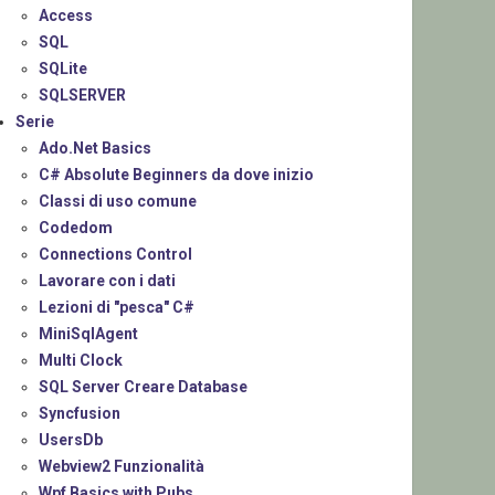
Access
SQL
SQLite
SQLSERVER
Serie
Ado.Net Basics
C# Absolute Beginners da dove inizio
Classi di uso comune
Codedom
Connections Control
Lavorare con i dati
Lezioni di "pesca" C#
MiniSqlAgent
Multi Clock
SQL Server Creare Database
Syncfusion
UsersDb
Webview2 Funzionalità
Wpf Basics with Pubs