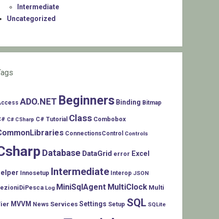
Intermediate
Uncategorized
Tags
Beginners
ADO.NET
Binding
Access
Bitmap
Class
C#
Combobox
C# Tutorial
C# CSharp
CommonLibraries
ConnectionsControl
Controls
Csharp
Database
DataGrid
Excel
error
Intermediate
helper
Innosetup
Interop
JSON
MiniSqlAgent
MultiClock
LezioniDiPesca
Multi
Log
SQL
MVVM
Settings
ier
Services
Setup
News
SQLite