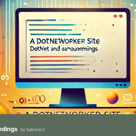
ndings
by Sabrina C.