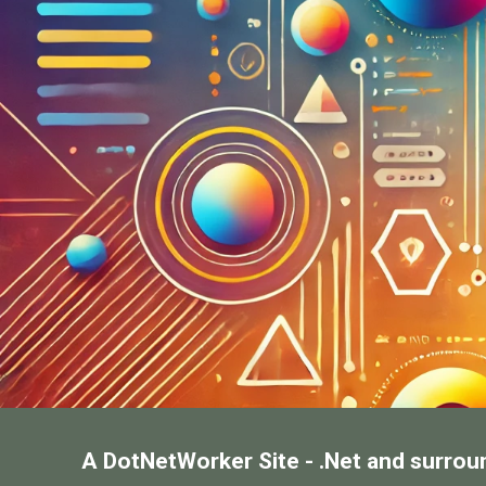
A DotNetWorker Site - .Net and surrou