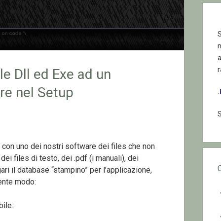
S
r
lle Dll ed Exe ad un
are nel Setup
S
 con uno dei nostri software dei files che non
 files di testo, dei .pdf (i manuali), dei
i il database “stampino” per l’applicazione,
ente modo:
ile: