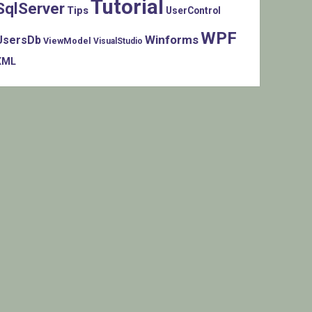
Tutorial
SqlServer
Tips
UserControl
WPF
Winforms
UsersDb
ViewModel
VisualStudio
XML