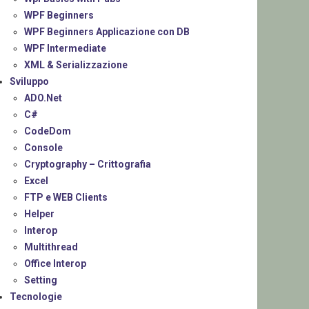
WPF Beginners
WPF Beginners Applicazione con DB
WPF Intermediate
XML & Serializzazione
Sviluppo
ADO.Net
C#
CodeDom
Console
Cryptography – Crittografia
Excel
FTP e WEB Clients
Helper
Interop
Multithread
Office Interop
Setting
Tecnologie