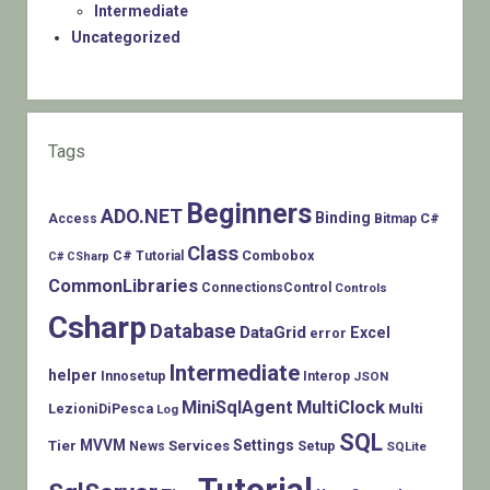
Intermediate
Uncategorized
Tags
Beginners
ADO.NET
Binding
C#
Access
Bitmap
Class
Combobox
C# Tutorial
C# CSharp
CommonLibraries
ConnectionsControl
Controls
Csharp
Database
DataGrid
Excel
error
Intermediate
helper
Innosetup
Interop
JSON
MiniSqlAgent
MultiClock
LezioniDiPesca
Multi
Log
SQL
MVVM
Settings
Tier
Services
Setup
News
SQLite