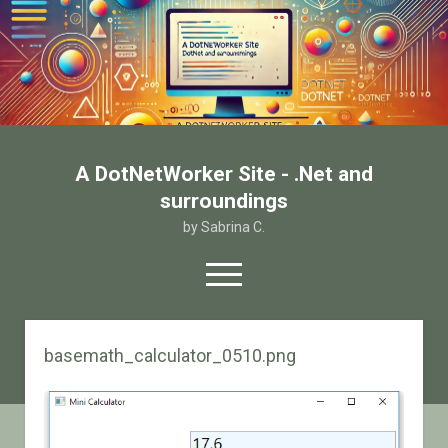
A DotNetWorker Site - .Net and
surroundings
by Sabrina C.
open
menu
twitter
facebook
email-form
basemath_calculator_0510.png
Home
Chi sono
Contatto