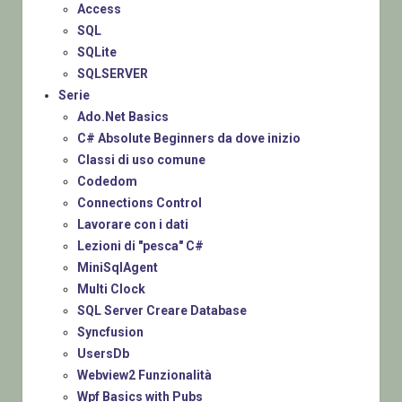
Access
SQL
SQLite
SQLSERVER
Serie
Ado.Net Basics
C# Absolute Beginners da dove inizio
Classi di uso comune
Codedom
Connections Control
Lavorare con i dati
Lezioni di "pesca" C#
MiniSqlAgent
Multi Clock
SQL Server Creare Database
Syncfusion
UsersDb
Webview2 Funzionalità
Wpf Basics with Pubs