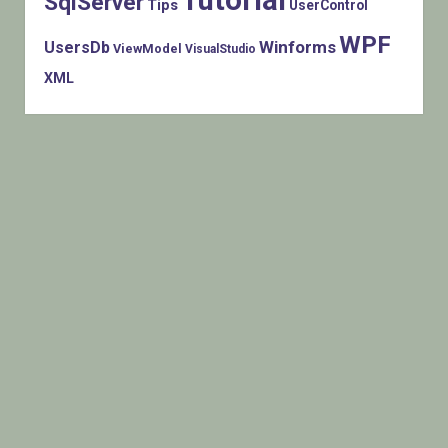
Tutorial
SqlServer
Tips
UserControl
WPF
Winforms
UsersDb
ViewModel
VisualStudio
XML
Histats.com © 2005-2014 Privacy Policy - Terms Of Use -
Check/do opt-out - Powered By Histats