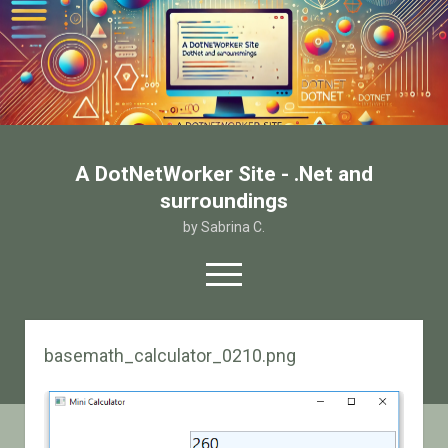
A DotNetWorker Site - .Net and
surroundings
by Sabrina C.
open
menu
twitter
facebook
email-form
basemath_calculator_0210.png
Home
Chi sono
Contatto