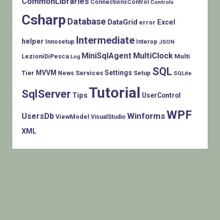
CommonLibraries
ConnectionsControl
Controls
Csharp
Database
DataGrid
Excel
error
Intermediate
helper
Innosetup
Interop
JSON
MiniSqlAgent
MultiClock
LezioniDiPesca
Multi
Log
SQL
MVVM
Settings
Tier
Services
Setup
News
SQLite
Tutorial
SqlServer
Tips
UserControl
WPF
Winforms
UsersDb
ViewModel
VisualStudio
XML