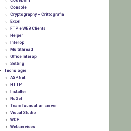
CodeDom
Console
Cryptography – Crittografia
Excel
FTP e WEB Clients
Helper
Interop
Multithread
Office Interop
Setting
Tecnologie
ASP.Net
HTTP
Installer
NuGet
Team foundation server
Visual Studio
WCF
Webservices