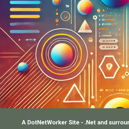
A DotNetWorker Site - .Net and surrou