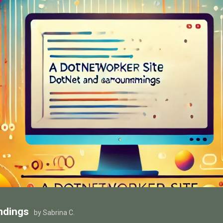
ndings
by Sabrina C.