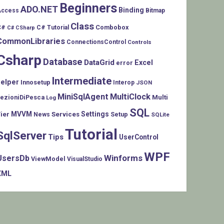
Beginners
ADO.NET
Binding
Access
Bitmap
Class
C#
Combobox
C# Tutorial
C# CSharp
CommonLibraries
ConnectionsControl
Controls
Csharp
Database
DataGrid
Excel
error
Intermediate
helper
Innosetup
Interop
JSON
MiniSqlAgent
MultiClock
LezioniDiPesca
Multi
Log
SQL
MVVM
Settings
ier
Services
Setup
News
SQLite
Tutorial
SqlServer
Tips
UserControl
WPF
Winforms
UsersDb
ViewModel
VisualStudio
XML