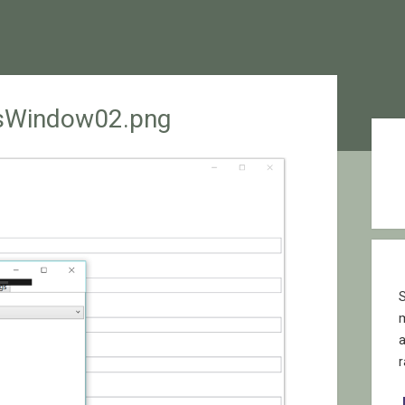
sWindow02.png
Sid
S
r