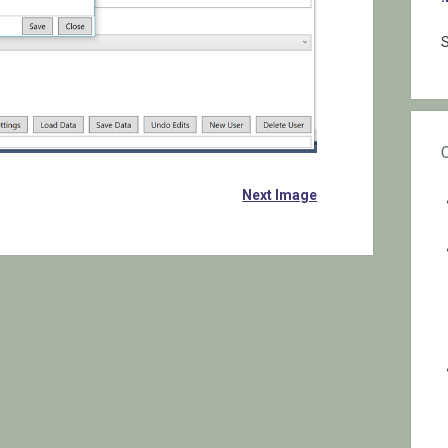
S
Next Image