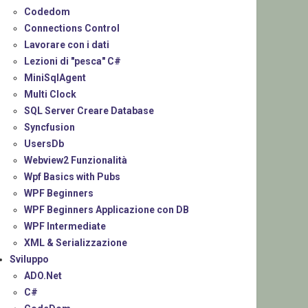
Codedom
Connections Control
Lavorare con i dati
Lezioni di "pesca" C#
MiniSqlAgent
Multi Clock
SQL Server Creare Database
Syncfusion
UsersDb
Webview2 Funzionalità
Wpf Basics with Pubs
WPF Beginners
WPF Beginners Applicazione con DB
WPF Intermediate
XML & Serializzazione
Sviluppo
ADO.Net
C#